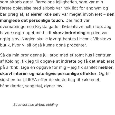
som airbnb gæst. Barcelona lejligheden, som var min
første oplevelse med airbnb var nok lidt for anonym og
bar præg af, at ejeren ikke selv var meget involveret –
den
manglede det personlige touch.
Derimod var
overnatningerne i Krystalgade i København helt i top. Jeg
havde søgt noget med lidt
skæv indretning
og den var
rigtig sjov. Nøglen skulle iøvrigt hentes i Henrik Vibskovs
butik, hvor vi så også kunne opnå procenter.
Så da min bror denne juli stod med et tomt hus i centrum
af Kolding, fik jeg til opgave at indrette og få det etableret
på airbnb. Lige en opgave for mig – jeg fik samlet
møbler,
skævt interiør og naturligvis personlige effekter
. Og til
sidst en tur til IKEA efter de sidste ting til køkkenet,
håndklæder, sengetøj, dyner mv.
Soveværelse airbnb Kolding