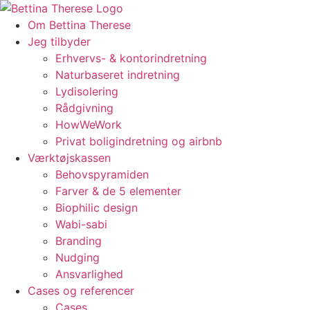
Videre
til
Om Bettina Therese
indhold
Jeg tilbyder
Erhvervs- & kontorindretning
Naturbaseret indretning
Lydisolering
Rådgivning
HowWeWork
Privat boligindretning og airbnb
Værktøjskassen
Behovspyramiden
Farver & de 5 elementer
Biophilic design
Wabi-sabi
Branding
Nudging
Ansvarlighed
Cases og referencer
Cases