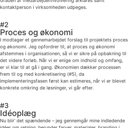
Graden af medarbejderinvolvering afklares samt
kontaktperson i virksomheden udpeges.
#2
Proces og økonomi
I modtager et gennemarbejdet forslag til projektets proces
og økonomi. Jeg opfordrer til, at proces og økonomi
afstemmes i organisationen, så vi er sikre på opbakning til
det videre forløb. Når vi er enige om indhold og omfang,
er vi klar til at gå i gang. Økonomien dækker processen
frem til og med konkretisering (#5), da
implementeringsfasen først kan estimeres, når vi er blevet
konkrete omkring de løsninger, vi går efter.
#3
Idéoplæg
Nu blir’ det spændende – jeg gennemgår mine indledende
idéer om retning, herunder farver, materialer, branding i