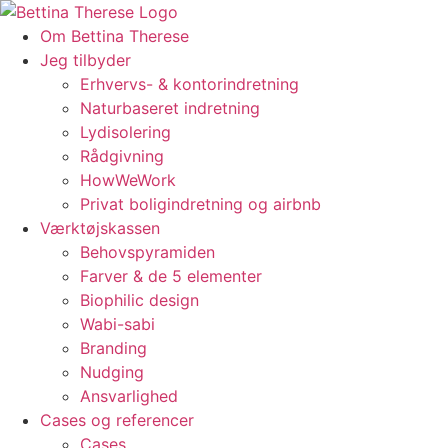
Videre
til
Om Bettina Therese
indhold
Jeg tilbyder
Erhvervs- & kontorindretning
Naturbaseret indretning
Lydisolering
Rådgivning
HowWeWork
Privat boligindretning og airbnb
Værktøjskassen
Behovspyramiden
Farver & de 5 elementer
Biophilic design
Wabi-sabi
Branding
Nudging
Ansvarlighed
Cases og referencer
Cases