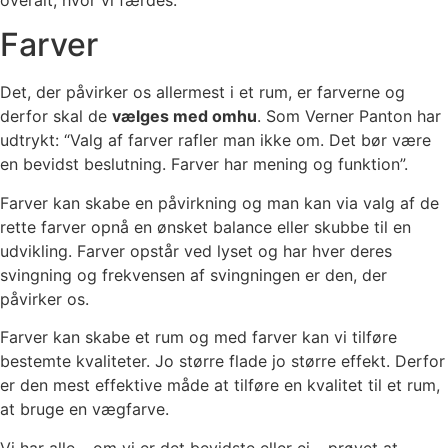
overalt, hvor vi færdes.
Farver
Det, der påvirker os allermest i et rum, er farverne og
derfor skal de
vælges med omhu
. Som Verner Panton har
udtrykt: “Valg af farver rafler man ikke om. Det bør være
en bevidst beslutning. Farver har mening og funktion”.
Farver kan skabe en påvirkning og man kan via valg af de
rette farver opnå en ønsket balance eller skubbe til en
udvikling. Farver opstår ved lyset og har hver deres
svingning og frekvensen af svingningen er den, der
påvirker os.
Farver kan skabe et rum og med farver kan vi tilføre
bestemte kvaliteter. Jo større flade jo større effekt. Derfor
er den mest effektive måde at tilføre en kvalitet til et rum,
at bruge en vægfarve.
Vi har alle – om vi er det bevidste eller ej – prøvet at