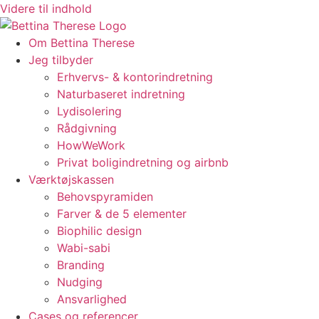
Videre til indhold
Om Bettina Therese
Jeg tilbyder
Erhvervs- & kontorindretning
Naturbaseret indretning
Lydisolering
Rådgivning
HowWeWork
Privat boligindretning og airbnb
Værktøjskassen
Behovspyramiden
Farver & de 5 elementer
Biophilic design
Wabi-sabi
Branding
Nudging
Ansvarlighed
Cases og referencer