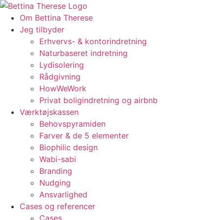
Videre
til
Om Bettina Therese
indhold
Jeg tilbyder
Erhvervs- & kontorindretning
Naturbaseret indretning
Lydisolering
Rådgivning
HowWeWork
Privat boligindretning og airbnb
Værktøjskassen
Behovspyramiden
Farver & de 5 elementer
Biophilic design
Wabi-sabi
Branding
Nudging
Ansvarlighed
Cases og referencer
Cases