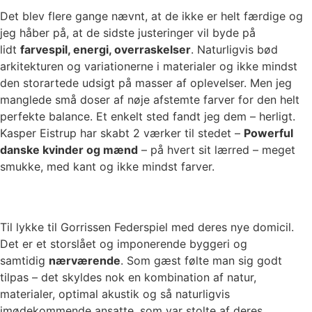
Det blev flere gange nævnt, at de ikke er helt færdige og
jeg håber på, at de sidste justeringer vil byde på
lidt
farvespil, energi, overraskelser
. Naturligvis bød
arkitekturen og variationerne i materialer og ikke mindst
den storartede udsigt på masser af oplevelser. Men jeg
manglede små doser af nøje afstemte farver for den helt
perfekte balance. Et enkelt sted fandt jeg dem – herligt.
Kasper Eistrup har skabt 2 værker til stedet –
Powerful
danske kvinder og mænd
– på hvert sit lærred – meget
smukke, med kant og ikke mindst farver.
Til lykke til Gorrissen Federspiel med deres nye domicil.
Det er et storslået og imponerende byggeri og
samtidig
nærværende
. Som gæst følte man sig godt
tilpas – det skyldes nok en kombination af natur,
materialer, optimal akustik og så naturligvis
imødekommende ansatte, som var stolte af deres