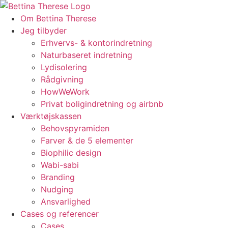
Videre
til
Om Bettina Therese
indhold
Jeg tilbyder
Erhvervs- & kontorindretning
Naturbaseret indretning
Lydisolering
Rådgivning
HowWeWork
Privat boligindretning og airbnb
Værktøjskassen
Behovspyramiden
Farver & de 5 elementer
Biophilic design
Wabi-sabi
Branding
Nudging
Ansvarlighed
Cases og referencer
Cases