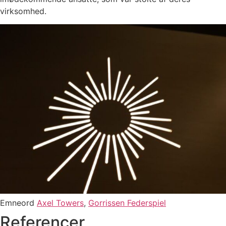
virksomhed.
Emneord
Axel Towers
,
Gorrissen Federspiel
Referencer