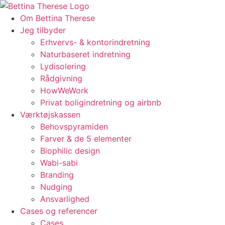
Videre
til
Om Bettina Therese
indhold
Jeg tilbyder
Erhvervs- & kontorindretning
Naturbaseret indretning
Lydisolering
Rådgivning
HowWeWork
Privat boligindretning og airbnb
Værktøjskassen
Behovspyramiden
Farver & de 5 elementer
Biophilic design
Wabi-sabi
Branding
Nudging
Ansvarlighed
Cases og referencer
Cases