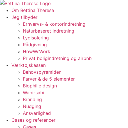
Videre
til
Om Bettina Therese
indhold
Jeg tilbyder
Erhvervs- & kontorindretning
Naturbaseret indretning
Lydisolering
Rådgivning
HowWeWork
Privat boligindretning og airbnb
Værktøjskassen
Behovspyramiden
Farver & de 5 elementer
Biophilic design
Wabi-sabi
Branding
Nudging
Ansvarlighed
Cases og referencer
Cases