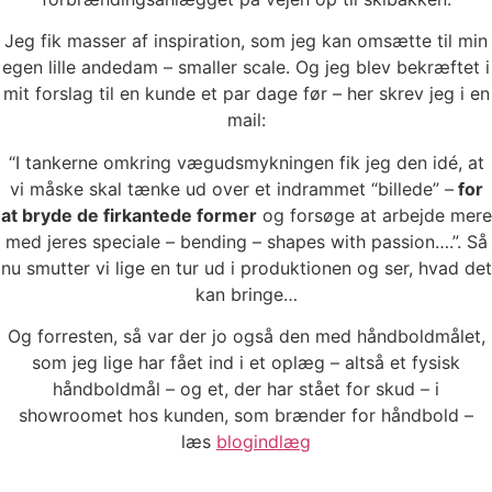
Jeg fik masser af inspiration, som jeg kan omsætte til min
egen lille andedam – smaller scale. Og jeg blev bekræftet i
mit forslag til en kunde et par dage før – her skrev jeg i en
mail:
“I tankerne omkring vægudsmykningen fik jeg den idé, at
vi måske skal tænke ud over et indrammet “billede” –
for
at bryde de firkantede former
og forsøge at arbejde mere
med jeres speciale – bending – shapes with passion….”. Så
nu smutter vi lige en tur ud i produktionen og ser, hvad det
kan bringe…
Og forresten, så var der jo også den med håndboldmålet,
som jeg lige har fået ind i et oplæg – altså et fysisk
håndboldmål – og et, der har stået for skud – i
showroomet hos kunden, som brænder for håndbold –
læs
blogindlæg