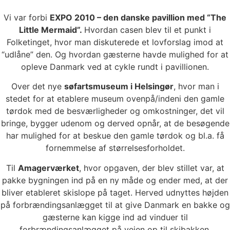
Vi var forbi
EXPO 2010 – den danske pavillion med “The
Little Mermaid”.
Hvordan casen blev til et punkt i
Folketinget, hvor man diskuterede et lovforslag imod at
“udlåne” den. Og hvordan gæsterne havde mulighed for at
opleve Danmark ved at cykle rundt i pavillionen.
Over det nye
søfartsmuseum i Helsingør
, hvor man i
stedet for at etablere museum ovenpå/indeni den gamle
tørdok med de besværligheder og omkostninger, det vil
bringe, bygger udenom og derved opnår, at de besøgende
har mulighed for at beskue den gamle tørdok og bl.a. få
fornemmelse af størrelsesforholdet.
Til
Amagerværket
, hvor opgaven, der blev stillet var, at
pakke bygningen ind på en ny måde og ender med, at der
bliver etableret skislope på taget. Herved udnyttes højden
på forbrændingsanlægget til at give Danmark en bakke og
gæsterne kan kigge ind ad vinduer til
forbrændingsanlægget på vejen op til skibakken.