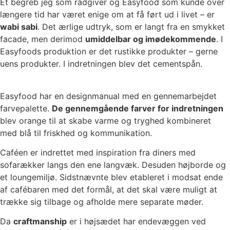
Et begreb jeg som rådgiver og Easyfood som kunde over
længere tid har været enige om at få ført ud i livet – er
wabi sabi
. Det ærlige udtryk, som er langt fra en smykket
facade, men derimod
umiddelbar og imødekommende
. I
Easyfoods produktion er det rustikke produkter – gerne
uens produkter. I indretningen blev det cementspån.
Easyfood har en designmanual med en gennemarbejdet
farvepalette.
De gennemgående farver for indretningen
blev orange til at skabe varme og tryghed kombineret
med blå til friskhed og kommunikation.
Caféen er indrettet med inspiration fra diners med
sofarækker langs den ene langvæk. Desuden højborde og
et loungemiljø. Sidstnævnte blev etableret i modsat ende
af cafébaren med det formål, at det skal være muligt at
trække sig tilbage og afholde mere separate møder.
Da
craftmanship
er i højsædet har endevæggen ved