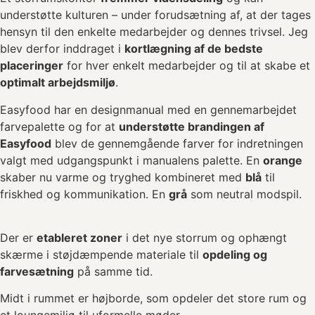
understøtte kulturen – under forudsætning af, at der tages
hensyn til den enkelte medarbejder og dennes trivsel. Jeg
blev derfor inddraget i
kortlægning af de bedste
placeringer
for hver enkelt medarbejder og til at skabe et
optimalt arbejdsmiljø
.
Easyfood har en designmanual med en gennemarbejdet
farvepalette og for at
understøtte brandingen af
Easyfood
blev de gennemgående farver for indretningen
valgt med udgangspunkt i manualens palette. En
orange
skaber nu varme og tryghed kombineret med
blå
til
friskhed og kommunikation. En
grå
som neutral modspil.
Der er
etableret zoner
i det nye storrum og ophængt
skærme i støjdæmpende materiale til
opdeling og
farvesætning
på samme tid.
Midt i rummet er højborde, som opdeler det store rum og