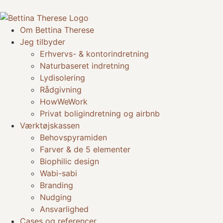
Om Bettina Therese
Jeg tilbyder
Erhvervs- & kontorindretning
Naturbaseret indretning
Lydisolering
Rådgivning
HowWeWork
Privat boligindretning og airbnb
Værktøjskassen
Behovspyramiden
Farver & de 5 elementer
Biophilic design
Wabi-sabi
Branding
Nudging
Ansvarlighed
Cases og referencer