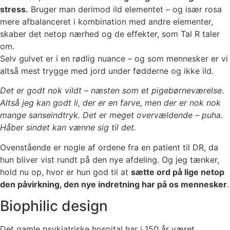
stress.
Bruger man derimod ild elementet – og især rosa
mere afbalanceret i kombination med andre elementer,
skaber det netop nærhed og de effekter, som Tal R taler
om.
Selv gulvet er i en rødlig nuance – og som mennesker er vi
altså mest trygge med jord under fødderne og ikke ild.
Det er godt nok vildt – næsten som et pigebørneværelse.
Altså jeg kan godt li, der er en farve, men der er nok nok
mange sanseindtryk. Det er meget overvældende – puha.
Håber sindet kan vænne sig til det.
Ovenstående er nogle af ordene fra en patient til DR, da
hun bliver vist rundt på den nye afdeling. Og jeg tænker,
hold nu op, hvor er hun god til at
sætte ord på lige netop
den påvirkning, den nye indretning har på os mennesker
.
Biophilic design
Det gamle psykiatriske hospital har i 150 år været