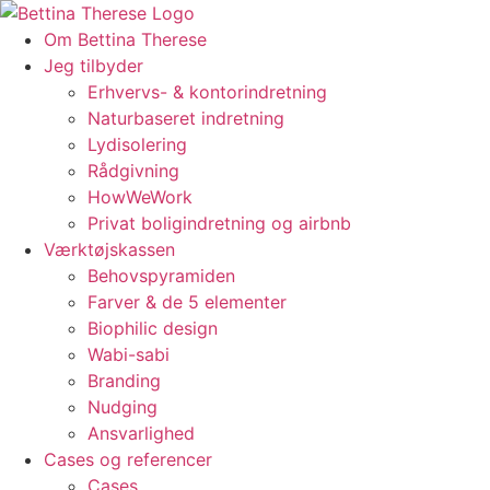
Videre
til
Om Bettina Therese
indhold
Jeg tilbyder
Erhvervs- & kontorindretning
Naturbaseret indretning
Lydisolering
Rådgivning
HowWeWork
Privat boligindretning og airbnb
Værktøjskassen
Behovspyramiden
Farver & de 5 elementer
Biophilic design
Wabi-sabi
Branding
Nudging
Ansvarlighed
Cases og referencer
Cases