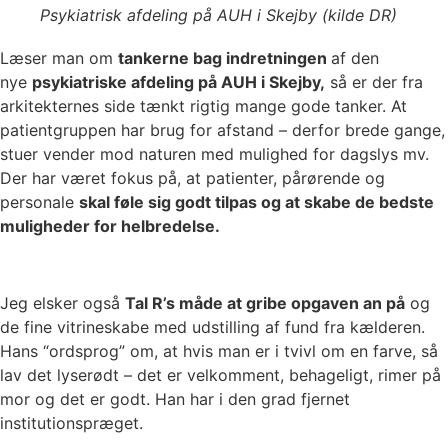
Psykiatrisk afdeling på AUH i Skejby (kilde DR)
Læser man om
tankerne bag indretningen
af den
nye
psykiatriske afdeling på AUH i Skejby,
så er der fra
arkitekternes side tænkt rigtig mange gode tanker. At
patientgruppen har brug for afstand – derfor brede gange,
stuer vender mod naturen med mulighed for dagslys mv.
Der har været fokus på, at patienter, pårørende og
personale
skal føle sig godt tilpas og at skabe de bedste
muligheder for helbredelse.
Jeg elsker også
Tal R’s måde at gribe opgaven an på
og
de fine vitrineskabe med udstilling af fund fra kælderen.
Hans “ordsprog” om, at hvis man er i tvivl om en farve, så
lav det lyserødt – det er velkomment, behageligt, rimer på
mor og det er godt. Han har i den grad fjernet
institutionspræget.