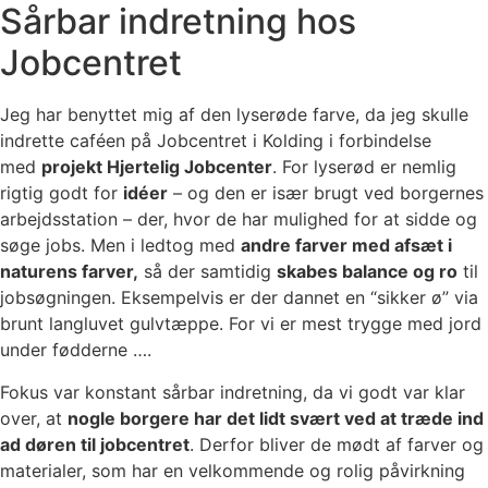
Sårbar indretning hos
Jobcentret
Jeg har benyttet mig af den lyserøde farve, da jeg skulle
indrette caféen på Jobcentret i Kolding i forbindelse
med
projekt Hjertelig Jobcenter
. For lyserød er nemlig
rigtig godt for
idéer
– og den er især brugt ved borgernes
arbejdsstation – der, hvor de har mulighed for at sidde og
søge jobs. Men i ledtog med
andre farver med afsæt i
naturens farver,
så der samtidig
skabes balance og ro
til
jobsøgningen. Eksempelvis er der dannet en “sikker ø” via
brunt langluvet gulvtæppe. For vi er mest trygge med jord
under fødderne ….
Fokus var konstant sårbar indretning, da vi godt var klar
over, at
nogle borgere har det lidt svært ved at træde ind
ad døren til jobcentret
. Derfor bliver de mødt af farver og
materialer, som har en velkommende og rolig påvirkning