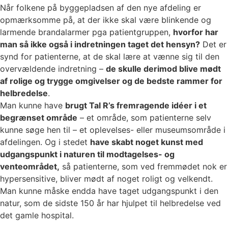
Når folkene på byggepladsen af den nye afdeling er
opmærksomme på, at der ikke skal være blinkende og
larmende brandalarmer pga patientgruppen,
hvorfor har
man så ikke også i indretningen taget det hensyn?
Det er
synd for patienterne, at de skal lære at vænne sig til den
overvældende indretning –
de skulle derimod blive mødt
af rolige og trygge omgivelser og de bedste rammer for
helbredelse
.
Man kunne have
brugt Tal R’s fremragende idéer i et
begrænset område
– et område, som patienterne selv
kunne søge hen til – et oplevelses- eller museumsområde i
afdelingen. Og i stedet
have skabt noget kunst med
udgangspunkt i naturen til modtagelses- og
venteområdet,
så patienterne, som ved fremmødet nok er
hypersensitive, bliver mødt af noget roligt og velkendt.
Man kunne måske endda have taget udgangspunkt i den
natur, som de sidste 150 år har hjulpet til helbredelse ved
det gamle hospital.