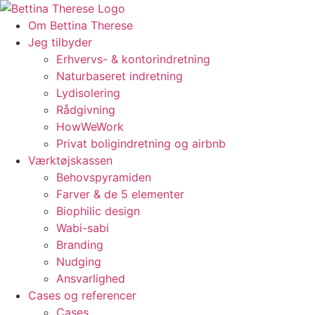
Videre
til
Om Bettina Therese
indhold
Jeg tilbyder
Erhvervs- & kontorindretning
Naturbaseret indretning
Lydisolering
Rådgivning
HowWeWork
Privat boligindretning og airbnb
Værktøjskassen
Behovspyramiden
Farver & de 5 elementer
Biophilic design
Wabi-sabi
Branding
Nudging
Ansvarlighed
Cases og referencer
Cases