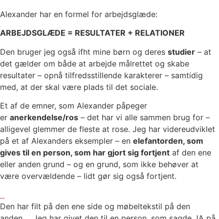
Alexander har en formel for arbejdsglæde:
ARBEJDSGLÆDE = RESULTATER + RELATIONER
Den bruger jeg også ifht mine børn og deres
studier
– at
det gælder om både at arbejde målrettet og skabe
resultater – opnå tilfredsstillende karakterer – samtidig
med, at der skal være plads til det sociale.
Et af de emner, som Alexander påpeger
er
anerkendelse/ros
– det har vi alle sammen brug for –
alligevel glemmer de fleste at rose. Jeg har videreudviklet
på et af Alexanders eksempler – en
elefantorden, som
gives til en person, som har gjort sig fortjent
af den ene
eller anden grund – og en grund, som ikke behøver at
være overvældende – lidt gør sig også fortjent.
Den har filt på den ene side og møbeltekstil på den
anden…. Jeg har givet den til en person, som sagde JA på