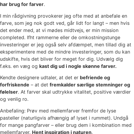
har brug for farver
.
I min rådgivning provokerer jeg ofte med at anbefale en
farve, som jeg nok godt ved, går lidt for langt – men hvis
det ender med, at vi mødes midtvejs, er min mission
completed. Ifht rammerne eller de omkostningstunge
investeringer er jeg også selv afdæmpet, men tillad dig at
eksperimentere med de mindre investeringer, som du kan
udskifte, hvis det bliver for meget for dig. Udvælg dig
f.eks. en væg og
kast dig ud i nogle skønne farver.
Kendte designere udtaler, at det er
befriende og
forfriskende
– at det
fremkalder særlige stemninger og
følelser
. At farver skal udtrykke vitalitet, positive værdier
og venlig ro.
Anbefaling: Prøv med mellemfarver fremfor de lyse
pasteller (naturligvis afhængig af lyset i rummet). Undgå
for mange pangfarver – eller brug dem i kombination med
mellemfarver.
Hent inspiration i naturen
.