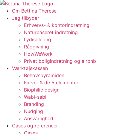
Videre
til
Om Bettina Therese
indhold
Jeg tilbyder
Erhvervs- & kontorindretning
Naturbaseret indretning
Lydisolering
Rådgivning
HowWeWork
Privat boligindretning og airbnb
Værktøjskassen
Behovspyramiden
Farver & de 5 elementer
Biophilic design
Wabi-sabi
Branding
Nudging
Ansvarlighed
Cases og referencer
Cases