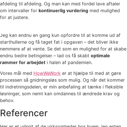
afdeling til afdeling. Og man kan med fordel lave aftaler
om intervaller for
kontinuerlig vurdering
med mulighed
for at justere.
Jeg kan endnu en gang kun opfordre til at komme ud af
starthullerne og få taget fat i opgaven – det bliver ikke
nemmere af at vente. Se det som en mulighed for at skabe
endnu bedre betingelser – lad os få skabt
optimale
rammer for arbejdet
i halen af pandemien.
Vores mål med
HowWeWork
er at hjælpe til med at gøre
processen så gnidningsløs som mulig. Og når det kommer
til indretningsdelen, er min anbefaling at tænke i fleksible
løsninger, som nemt kan omdannes til ændrede krav og
behov.
Referencer
Her er et udsnit af de virksomheder hos hvem, jeg enten