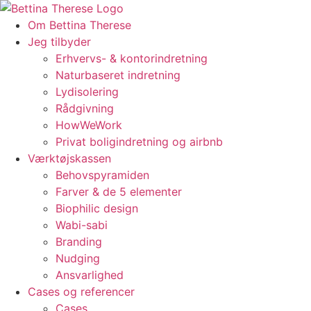
Videre
til
Om Bettina Therese
indhold
Jeg tilbyder
Erhvervs- & kontorindretning
Naturbaseret indretning
Lydisolering
Rådgivning
HowWeWork
Privat boligindretning og airbnb
Værktøjskassen
Behovspyramiden
Farver & de 5 elementer
Biophilic design
Wabi-sabi
Branding
Nudging
Ansvarlighed
Cases og referencer
Cases