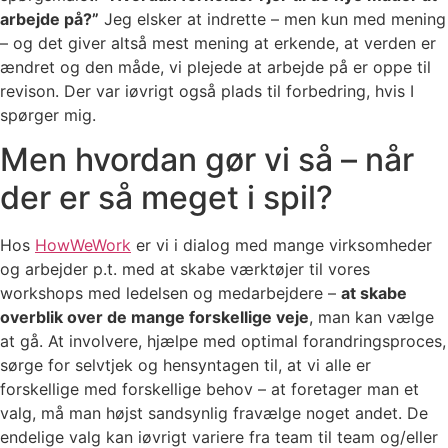
arbejde på?”
Jeg elsker at indrette – men kun med mening
– og det giver altså mest mening at erkende, at verden er
ændret og den måde, vi plejede at arbejde på er oppe til
revison. Der var iøvrigt også plads til forbedring, hvis I
spørger mig.
Men hvordan gør vi så – når
der er så meget i spil?
Hos
HowWeWork
er vi i dialog med mange virksomheder
og arbejder p.t. med at skabe værktøjer til vores
workshops med ledelsen og medarbejdere –
at skabe
overblik over de mange forskellige veje
, man kan vælge
at gå. At involvere, hjælpe med optimal forandringsproces,
sørge for selvtjek og hensyntagen til, at vi alle er
forskellige med forskellige behov – at foretager man et
valg, må man højst sandsynlig fravælge noget andet. De
endelige valg kan iøvrigt variere fra team til team og/eller