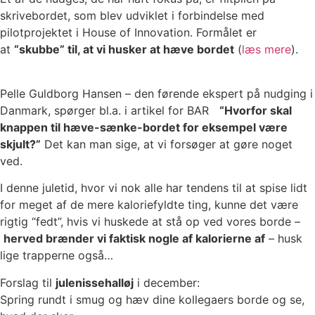
skrivebordet, som blev udviklet i forbindelse med
pilotprojektet i House of Innovation. Formålet er
at
“skubbe” til, at vi husker at hæve bordet
(
læs mere
).
Pelle Guldborg Hansen – den førende ekspert på nudging i
Danmark, spørger bl.a. i artikel for BAR
“Hvorfor skal
knappen til hæve-sænke-bordet for eksempel være
skjult?”
Det kan man sige, at vi forsøger at gøre noget
ved.
I denne juletid, hvor vi nok alle har tendens til at spise lidt
for meget af de mere kaloriefyldte ting, kunne det være
rigtig “fedt”, hvis vi huskede at stå op ved vores borde –
herved brænder vi faktisk nogle af kalorierne af
– husk
lige trapperne også…
Forslag til
julenissehalløj
i december:
Spring rundt i smug og hæv dine kollegaers borde og se,