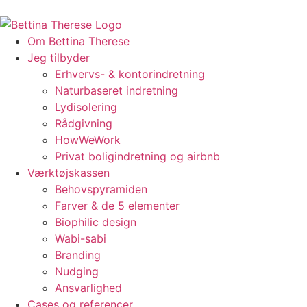
Om Bettina Therese
Jeg tilbyder
Erhvervs- & kontorindretning
Naturbaseret indretning
Lydisolering
Rådgivning
HowWeWork
Privat boligindretning og airbnb
Værktøjskassen
Behovspyramiden
Farver & de 5 elementer
Biophilic design
Wabi-sabi
Branding
Nudging
Ansvarlighed
Cases og referencer