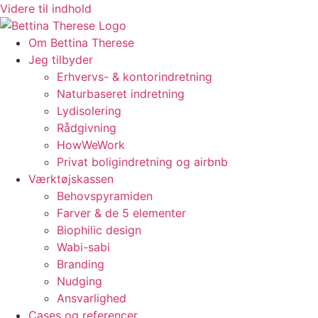
Videre til indhold
Om Bettina Therese
Jeg tilbyder
Erhvervs- & kontorindretning
Naturbaseret indretning
Lydisolering
Rådgivning
HowWeWork
Privat boligindretning og airbnb
Værktøjskassen
Behovspyramiden
Farver & de 5 elementer
Biophilic design
Wabi-sabi
Branding
Nudging
Ansvarlighed
Cases og referencer