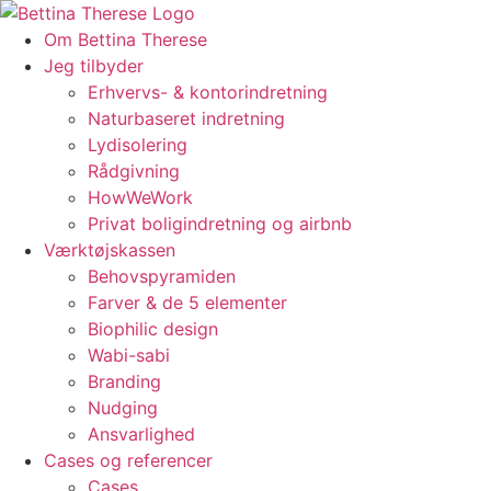
Videre
til
Om Bettina Therese
indhold
Jeg tilbyder
Erhvervs- & kontorindretning
Naturbaseret indretning
Lydisolering
Rådgivning
HowWeWork
Privat boligindretning og airbnb
Værktøjskassen
Behovspyramiden
Farver & de 5 elementer
Biophilic design
Wabi-sabi
Branding
Nudging
Ansvarlighed
Cases og referencer
Cases