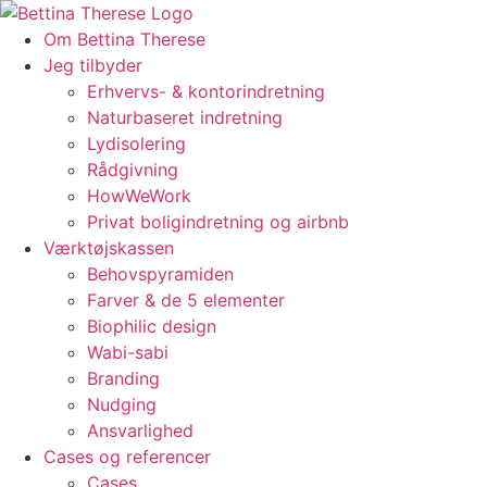
Videre
til
Om Bettina Therese
indhold
Jeg tilbyder
Erhvervs- & kontorindretning
Naturbaseret indretning
Lydisolering
Rådgivning
HowWeWork
Privat boligindretning og airbnb
Værktøjskassen
Behovspyramiden
Farver & de 5 elementer
Biophilic design
Wabi-sabi
Branding
Nudging
Ansvarlighed
Cases og referencer
Cases