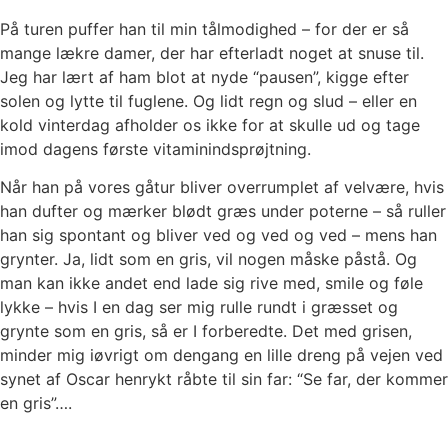
På turen puffer han til min tålmodighed – for der er så
mange lækre damer, der har efterladt noget at snuse til.
Jeg har lært af ham blot at nyde “pausen”, kigge efter
solen og lytte til fuglene. Og lidt regn og slud – eller en
kold vinterdag afholder os ikke for at skulle ud og tage
imod dagens første vitaminindsprøjtning.
Når han på vores gåtur bliver overrumplet af velvære, hvis
han dufter og mærker blødt græs under poterne – så ruller
han sig spontant og bliver ved og ved og ved – mens han
grynter. Ja, lidt som en gris, vil nogen måske påstå. Og
man kan ikke andet end lade sig rive med, smile og føle
lykke – hvis I en dag ser mig rulle rundt i græsset og
grynte som en gris, så er I forberedte. Det med grisen,
minder mig iøvrigt om dengang en lille dreng på vejen ved
synet af Oscar henrykt råbte til sin far: “Se far, der kommer
en gris”….