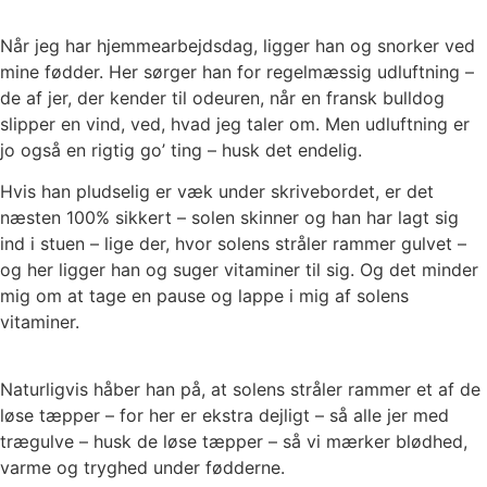
Når jeg har hjemmearbejdsdag, ligger han og snorker ved
mine fødder. Her sørger han for regelmæssig udluftning –
de af jer, der kender til odeuren, når en fransk bulldog
slipper en vind, ved, hvad jeg taler om. Men udluftning er
jo også en rigtig go’ ting – husk det endelig.
Hvis han pludselig er væk under skrivebordet, er det
næsten 100% sikkert – solen skinner og han har lagt sig
ind i stuen – lige der, hvor solens stråler rammer gulvet –
og her ligger han og suger vitaminer til sig. Og det minder
mig om at tage en pause og lappe i mig af solens
vitaminer.
Naturligvis håber han på, at solens stråler rammer et af de
løse tæpper – for her er ekstra dejligt – så alle jer med
trægulve – husk de løse tæpper – så vi mærker blødhed,
varme og tryghed under fødderne.