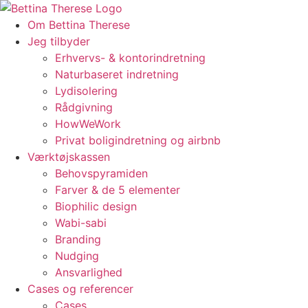
Videre
til
Om Bettina Therese
indhold
Jeg tilbyder
Erhvervs- & kontorindretning
Naturbaseret indretning
Lydisolering
Rådgivning
HowWeWork
Privat boligindretning og airbnb
Værktøjskassen
Behovspyramiden
Farver & de 5 elementer
Biophilic design
Wabi-sabi
Branding
Nudging
Ansvarlighed
Cases og referencer
Cases