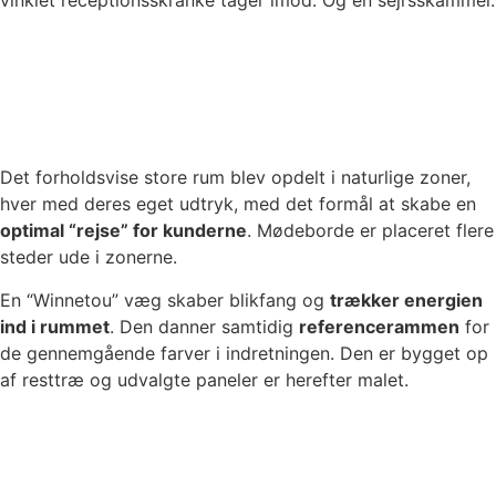
vinklet receptionsskranke tager imod. Og en sejrsskammel.
Det forholdsvise store rum blev opdelt i naturlige zoner,
hver med deres eget udtryk, med det formål at skabe en
optimal “rejse” for kunderne
. Mødeborde er placeret flere
steder ude i zonerne.
En “Winnetou” væg skaber blikfang og
trækker energien
ind i rummet
. Den danner samtidig
referencerammen
for
de gennemgående farver i indretningen. Den er bygget op
af resttræ og udvalgte paneler er herefter malet.