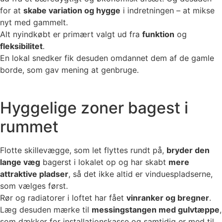
for at
skabe variation og hygge
i indretningen – at mikse
nyt med gammelt.
Alt nyindkøbt er primært valgt ud fra
funktion
og
fleksibilitet
.
En lokal snedker fik desuden omdannet dem af de gamle
borde, som gav mening at genbruge.
Hyggelige zoner bagest i
rummet
Flotte skillevægge, som let flyttes rundt på,
bryder den
lange væg
bagerst i lokalet op og har skabt
mere
attraktive pladser
, så det ikke altid er vinduespladserne,
som vælges først.
Rør og radiatorer i loftet har fået
vinranker og bregner
.
Læg desuden mærke til
messingstangen med gulvtæppe
,
som dækker for installationskasse og samtidig er med til