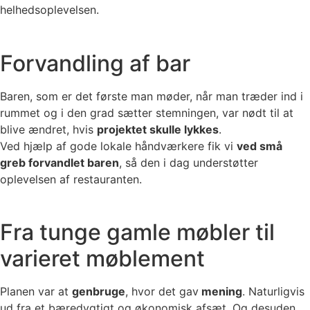
helhedsoplevelsen.
Forvandling af bar
Baren, som er det første man møder, når man træder ind i
rummet og i den grad sætter stemningen, var nødt til at
blive ændret, hvis
projektet skulle lykkes
.
Ved hjælp af gode lokale håndværkere fik vi
ved små
greb forvandlet baren
, så den i dag understøtter
oplevelsen af restauranten.
Fra tunge gamle møbler til
varieret møblement
Planen var at
genbruge
, hvor det gav
mening
. Naturligvis
ud fra et bæredygtigt og økonomisk afsæt. Og desuden