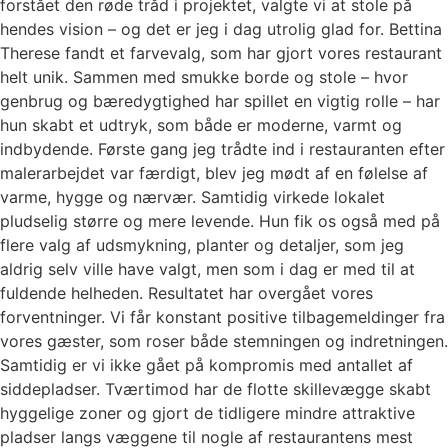
forstået den røde tråd i projektet, valgte vi at stole på
hendes vision – og det er jeg i dag utrolig glad for. Bettina
Therese fandt et farvevalg, som har gjort vores restaurant
helt unik. Sammen med smukke borde og stole – hvor
genbrug og bæredygtighed har spillet en vigtig rolle – har
hun skabt et udtryk, som både er moderne, varmt og
indbydende. Første gang jeg trådte ind i restauranten efter
malerarbejdet var færdigt, blev jeg mødt af en følelse af
varme, hygge og nærvær. Samtidig virkede lokalet
pludselig større og mere levende. Hun fik os også med på
flere valg af udsmykning, planter og detaljer, som jeg
aldrig selv ville have valgt, men som i dag er med til at
fuldende helheden. Resultatet har overgået vores
forventninger. Vi får konstant positive tilbagemeldinger fra
vores gæster, som roser både stemningen og indretningen.
Samtidig er vi ikke gået på kompromis med antallet af
siddepladser. Tværtimod har de flotte skillevægge skabt
hyggelige zoner og gjort de tidligere mindre attraktive
pladser langs væggene til nogle af restaurantens mest