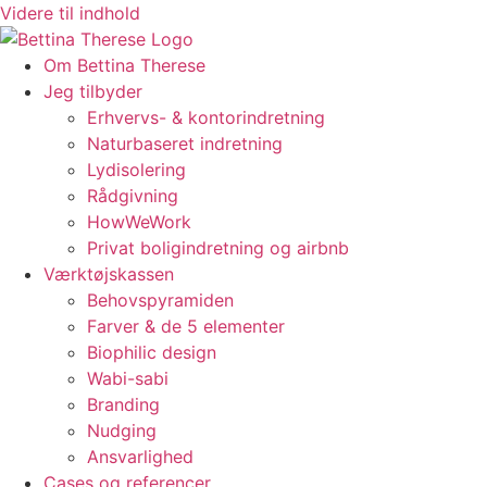
Videre til indhold
Om Bettina Therese
Jeg tilbyder
Erhvervs- & kontorindretning
Naturbaseret indretning
Lydisolering
Rådgivning
HowWeWork
Privat boligindretning og airbnb
Værktøjskassen
Behovspyramiden
Farver & de 5 elementer
Biophilic design
Wabi-sabi
Branding
Nudging
Ansvarlighed
Cases og referencer