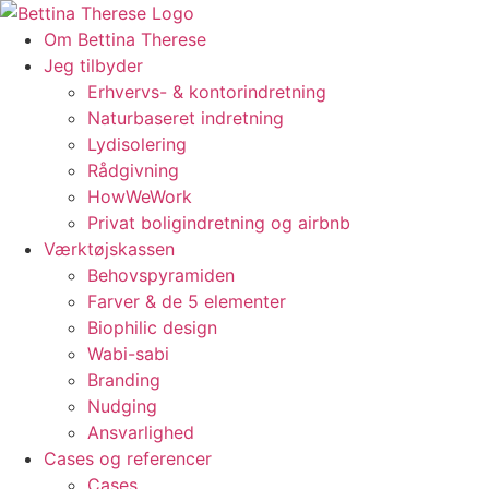
Videre
til
Om Bettina Therese
indhold
Jeg tilbyder
Erhvervs- & kontorindretning
Naturbaseret indretning
Lydisolering
Rådgivning
HowWeWork
Privat boligindretning og airbnb
Værktøjskassen
Behovspyramiden
Farver & de 5 elementer
Biophilic design
Wabi-sabi
Branding
Nudging
Ansvarlighed
Cases og referencer
Cases