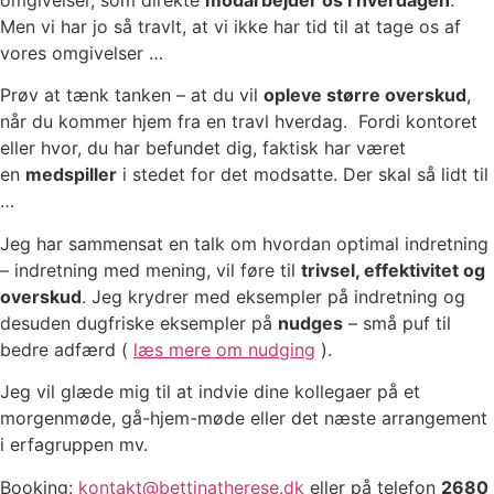
omgivelser, som direkte
modarbejder os i hverdagen
.
Men vi har jo så travlt, at vi ikke har tid til at tage os af
vores omgivelser …
Prøv at tænk tanken – at du vil
opleve større overskud
,
når du kommer hjem fra en travl hverdag. Fordi kontoret
eller hvor, du har befundet dig, faktisk har været
en
medspiller
i stedet for det modsatte. Der skal så lidt til
…
Jeg har sammensat en talk om hvordan optimal indretning
– indretning med mening, vil føre til
trivsel, effektivitet og
overskud
. Jeg krydrer med eksempler på indretning og
desuden dugfriske eksempler på
nudges
– små puf til
bedre adfærd (
læs mere om nudging
).
Jeg vil glæde mig til at indvie dine kollegaer på et
morgenmøde, gå-hjem-møde eller det næste arrangement
i erfagruppen mv.
Booking:
kontakt@bettinatherese.dk
eller på telefon
2680